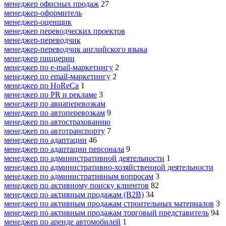
менеджер офисных продаж
27
менеджер-оформитель
менеджер-оценщик
менеджер переводческих проектов
менеджер-переводчик
менеджер-переводчик английского языка
менеджер пиццерии
менеджер по e-mail-маркетингу
2
менеджер по email-маркетингу
2
менеджер по HoReCa
1
менеджер по PR и рекламе
3
менеджер по авиаперевозкам
менеджер по автоперевозкам
9
менеджер по автострахованию
менеджер по автотранспорту
7
менеджер по адаптации
46
менеджер по адаптации персонала
9
менеджер по административной деятельности
1
менеджер по административно-хозяйственной деятельности
менеджер по административным вопросам
3
менеджер по активному поиску клиентов
82
менеджер по активным продажам (B2B)
34
менеджер по активным продажам строительных материалов
3
менеджер по активным продажам торговый представитель
94
менеджер по аренде автомобилей
1