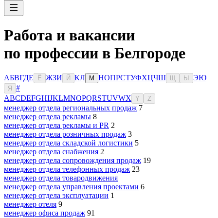
Работа и вакансии
по профессии в Белгороде
А
Б
В
Г
Д
Е
Ж
З
И
К
Л
Н
О
П
Р
С
Т
У
Ф
Х
Ц
Ч
Ш
Э
Ю
Ё
Й
М
Щ
Ы
#
Я
A
B
C
D
E
F
G
H
I
J
K
L
M
N
O
P
Q
R
S
T
U
V
W
X
Y
Z
менеджер отдела региональных продаж
7
менеджер отдела рекламы
8
менеджер отдела рекламы и PR
2
менеджер отдела розничных продаж
3
менеджер отдела складской логистики
5
менеджер отдела снабжения
2
менеджер отдела сопровождения продаж
19
менеджер отдела телефонных продаж
23
менеджер отдела товародвижения
менеджер отдела управления проектами
6
менеджер отдела эксплуатации
1
менеджер отеля
9
менеджер офиса продаж
91