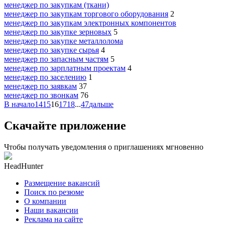
менеджер по закупкам (ткани)
менеджер по закупкам торгового оборудования
2
менеджер по закупкам электронных компонентов
менеджер по закупке зерновых
5
менеджер по закупке металлолома
менеджер по закупке сырья
4
менеджер по запасным частям
5
менеджер по зарплатным проектам
4
менеджер по заселению
1
менеджер по заявкам
37
менеджер по звонкам
76
В начало
14
15
16
17
18
...
47
дальше
Скачайте приложение
Чтобы получать уведомления о приглашениях мгновенно
HeadHunter
Размещение вакансий
Поиск по резюме
О компании
Наши вакансии
Реклама на сайте