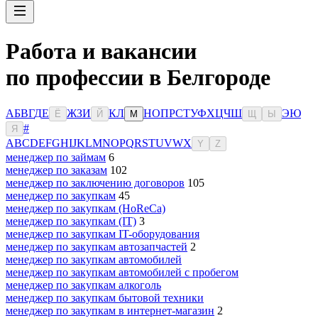
Работа и вакансии
по профессии в Белгороде
А
Б
В
Г
Д
Е
Ж
З
И
К
Л
Н
О
П
Р
С
Т
У
Ф
Х
Ц
Ч
Ш
Э
Ю
Ё
Й
М
Щ
Ы
#
Я
A
B
C
D
E
F
G
H
I
J
K
L
M
N
O
P
Q
R
S
T
U
V
W
X
Y
Z
менеджер по займам
6
менеджер по заказам
102
менеджер по заключению договоров
105
менеджер по закупкам
45
менеджер по закупкам (HoReCa)
менеджер по закупкам (IT)
3
менеджер по закупкам IT-оборудования
менеджер по закупкам автозапчастей
2
менеджер по закупкам автомобилей
менеджер по закупкам автомобилей с пробегом
менеджер по закупкам алкоголь
менеджер по закупкам бытовой техники
менеджер по закупкам в интернет-магазин
2