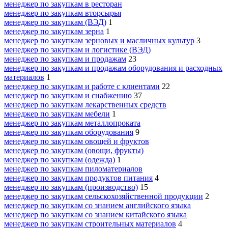
менеджер по закупкам в ресторан
менеджер по закупкам вторсырья
менеджер по закупкам (ВЭД)
1
менеджер по закупкам зерна
1
менеджер по закупкам зерновых и масличных культур
3
менеджер по закупкам и логистике (ВЭД)
менеджер по закупкам и продажам
23
менеджер по закупкам и продажам оборудования и расходных
материалов
1
менеджер по закупкам и работе с клиентами
22
менеджер по закупкам и снабжению
37
менеджер по закупкам лекарственных средств
менеджер по закупкам мебели
1
менеджер по закупкам металлопроката
менеджер по закупкам оборудования
9
менеджер по закупкам овощей и фруктов
менеджер по закупкам (овощи, фрукты)
менеджер по закупкам (одежда)
1
менеджер по закупкам пиломатериалов
менеджер по закупкам продуктов питания
4
менеджер по закупкам (производство)
15
менеджер по закупкам сельскохозяйственной продукции
2
менеджер по закупкам со знанием английского языка
менеджер по закупкам со знанием китайского языка
менеджер по закупкам строительных материалов
4