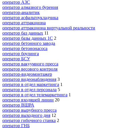
оператор АЗС
оператор алмазного бурения
оператор-аналитик
оператор асфальтоукладчика
оператор аттракциона
оператор аттракциона виртуальной реальности
оператор баз данных
11
оператор базы данных 1С
2
оператор бетонного завода
оператор бетононасоса
оператор боулинга
оператор БСУ
оператор вакуумного пресса
оператор весового контроля
оператор-видеомонтажер
оператор видеонаблюдения
3
оператор в отдел маркетинга
1
оператор в отдел персонала
5
оператор в отдел телемаркетинга
1
оператор входящей линии
20
оператор ВШРА
оператор вырубного пресса
оператор выходного дня
12
оператор гибочного станка
2
оператор ГНБ