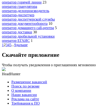
оператор горячей линии
23
оператор гранулятора
оператор-делопроизводитель
оператор-диспетчер
оператор диспетчерской службы
оператор документооборота
10
оператор домашнего call-центра
5
оператор доставки
30
оператор дробильной установки
оператор ЕГАИС
1
1
2
3
4
5
...
9
дальше
Скачайте приложение
Чтобы получать уведомления о приглашениях мгновенно
HeadHunter
Размещение вакансий
Поиск по резюме
О компании
Наши вакансии
Реклама на сайте
Требования к ПО