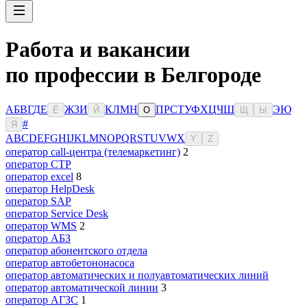
Работа и вакансии
по профессии в Белгороде
А
Б
В
Г
Д
Е
Ж
З
И
К
Л
М
Н
П
Р
С
Т
У
Ф
Х
Ц
Ч
Ш
Э
Ю
Ё
Й
О
Щ
Ы
#
Я
A
B
C
D
E
F
G
H
I
J
K
L
M
N
O
P
Q
R
S
T
U
V
W
X
Y
Z
оператор call-центра (телемаркетинг)
2
оператор CTP
оператор excel
8
оператор HelpDesk
оператор SAP
оператор Service Desk
оператор WMS
2
оператор АБЗ
оператор абонентского отдела
оператор автобетононасоса
оператор автоматических и полуавтоматических линий
оператор автоматической линии
3
оператор АГЗС
1