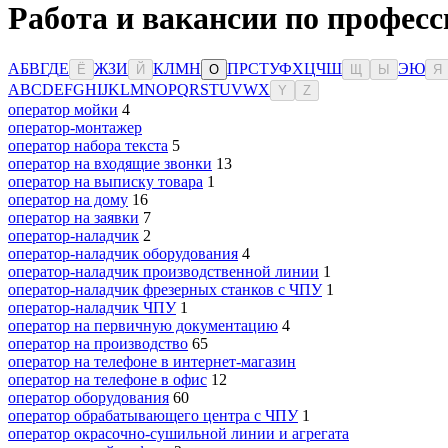
Работа и вакансии по професс
А
Б
В
Г
Д
Е
Ж
З
И
К
Л
М
Н
П
Р
С
Т
У
Ф
Х
Ц
Ч
Ш
Э
Ю
Ё
Й
О
Щ
Ы
Я
A
B
C
D
E
F
G
H
I
J
K
L
M
N
O
P
Q
R
S
T
U
V
W
X
Y
Z
оператор мойки
4
оператор-монтажер
оператор набора текста
5
оператор на входящие звонки
13
оператор на выписку товара
1
оператор на дому
16
оператор на заявки
7
оператор-наладчик
2
оператор-наладчик оборудования
4
оператор-наладчик производственной линии
1
оператор-наладчик фрезерных станков с ЧПУ
1
оператор-наладчик ЧПУ
1
оператор на первичную документацию
4
оператор на производство
65
оператор на телефоне в интернет-магазин
оператор на телефоне в офис
12
оператор оборудования
60
оператор обрабатывающего центра с ЧПУ
1
оператор окрасочно-сушильной линии и агрегата