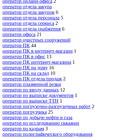
оператор онлайн-офиса
2
оператор отдела закупа
оператор отдела закупок
6
оператор отдела персонала
5
оператор отдела сервиса
2
оператор отдела снабжения
6
оператор офиса
21
оператор очистных сооружений
оператор ПК
44
оператор ПК в интернет-магазин
1
оператор ПК в офис
13
оператор ПК интернет-магазина
1
оператор ПК на дому
16
оператор ПК на склад
10
оператор ПК отдела продаж
2
оператор плазменной резки
оператор по вводу данных
12
оператор по выписке документов
1
оператор по выписке ТТН
1
оператор погрузочно-разгрузочных работ
2
оператор погрузчика
25
оператор по добыче нефти и газа
оператор по исследованию скважин
оператор по кадрам
3
оператор полиграфического оборудования