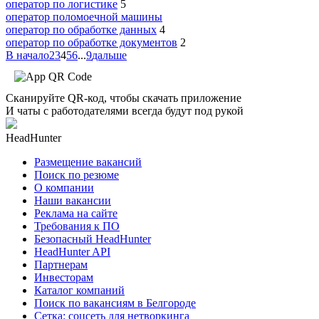
оператор по логистике
5
оператор поломоечной машины
оператор по обработке данных
4
оператор по обработке документов
2
В начало
2
3
4
5
6
...
9
дальше
Сканируйте QR-код, чтобы скачать приложение
И чаты с работодателями всегда будут под рукой
HeadHunter
Размещение вакансий
Поиск по резюме
О компании
Наши вакансии
Реклама на сайте
Требования к ПО
Безопасный HeadHunter
HeadHunter API
Партнерам
Инвесторам
Каталог компаний
Поиск по вакансиям в Белгороде
Сетка: соцсеть для нетворкинга